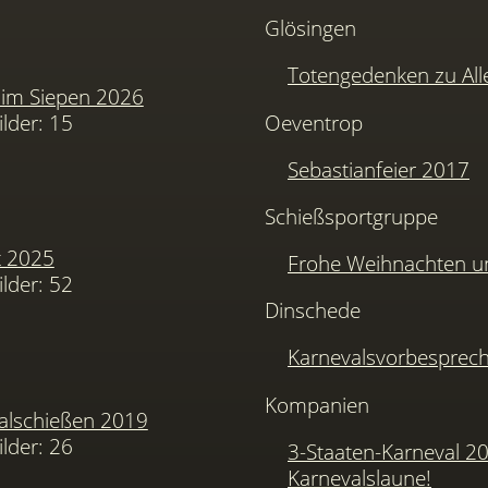
Glösingen
Totengedenken zu Alle
im Siepen 2026
ilder: 15
Oeventrop
Sebastianfeier 2017
Schießsportgruppe
t 2025
Frohe Weihnachten u
ilder: 52
Dinschede
Karnevalsvorbesprec
Kompanien
alschießen 2019
ilder: 26
3-Staaten-Karneval 2
Karnevalslaune!