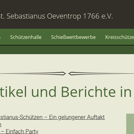
t. Sebastianus Oeventrop 1766 e.V.
n
Schützenhalle
Schießwettbewerbe
Kreisschütze
rtikel und Berichte i
astianus-Schützen – Ein gelungener Auftakt
n
 – Einfach Party