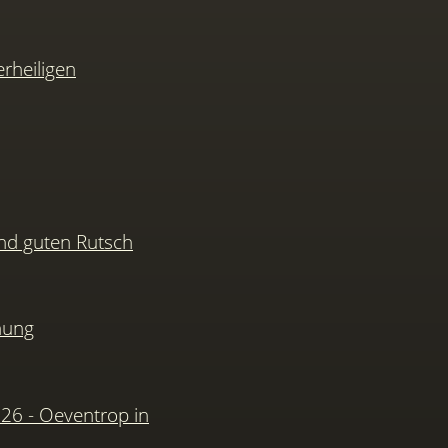
rheiligen
nd guten Rutsch
hung
026 - Oeventrop in