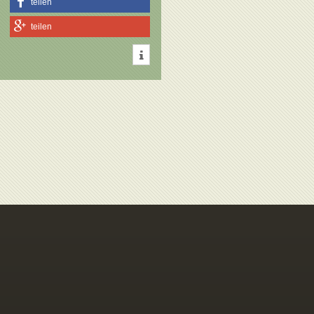
teilen
teilen