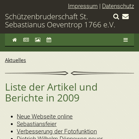
Impressum
|
Datenschutz
Schützenbruderschaft St.
Sebastianus Oeventrop 1766 e.V.
Aktuelles
Liste der Artikel und
Berichte in 2009
Neue Webseite online
Sebastiansfeier
Verbesserung der Fotofunktion
Dietrich-Wilhelm Dönneweg neuer