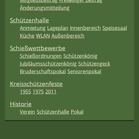
Mitgliedsbeitrag
Freiwilliger Beitrag
Änderungsmitteilung
Schützenhalle
Anmietung
Lageplan
Innenbereich
Speisesaal
Küche
WLAN
Außenbereich
Schießwettbewerbe
Schießordnungen
Schützenkönig
Jubiläumsschützenkönig
Schützengeck
Bruderschaftspokal
Seniorenpokal
Kreisschützenfeste
1955
1975
2011
Historie
Verein
Schützenhalle
Pokal