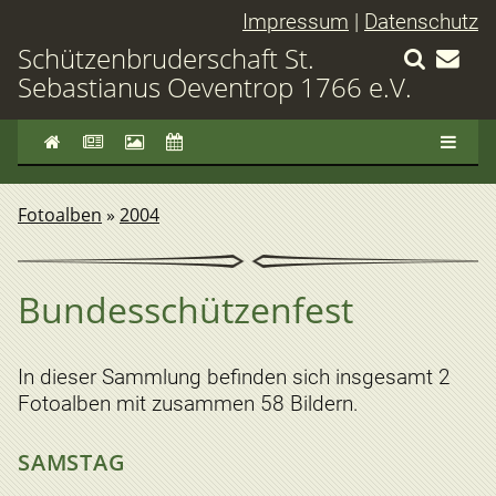
Impressum
|
Datenschutz
Schützenbruderschaft St.
Sebastianus Oeventrop 1766 e.V.
Fotoalben
»
2004
Bundesschützenfest
In dieser Sammlung befinden sich insgesamt 2
Fotoalben mit zusammen 58 Bildern.
SAMSTAG