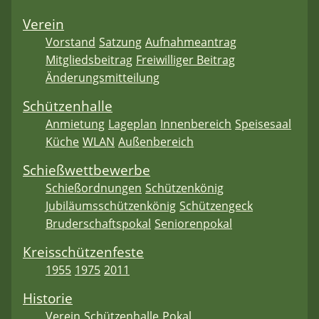
Verein
Vorstand
Satzung
Aufnahmeantrag
Mitgliedsbeitrag
Freiwilliger Beitrag
Änderungsmitteilung
Schützenhalle
Anmietung
Lageplan
Innenbereich
Speisesaal
Küche
WLAN
Außenbereich
Schießwettbewerbe
Schießordnungen
Schützenkönig
Jubiläumsschützenkönig
Schützengeck
Bruderschaftspokal
Seniorenpokal
Kreisschützenfeste
1955
1975
2011
Historie
Verein
Schützenhalle
Pokal