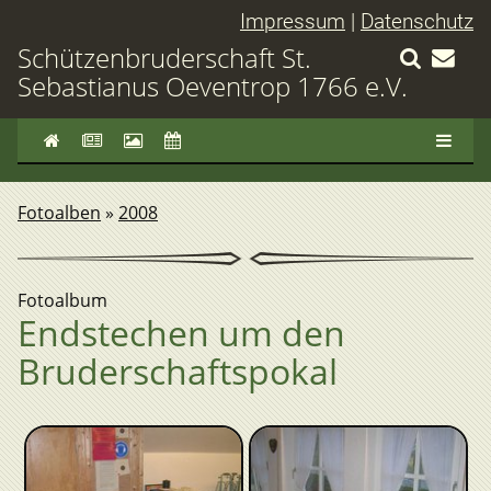
Impressum
|
Datenschutz
Schützenbruderschaft St.
Sebastianus Oeventrop 1766 e.V.
Fotoalben
»
2008
Fotoalbum
Endstechen um den
Bruderschaftspokal