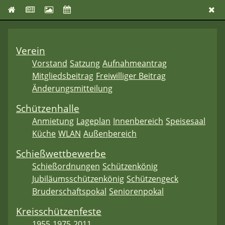
Verein
Vorstand
Satzung
Aufnahmeantrag
Mitgliedsbeitrag
Freiwilliger Beitrag
Änderungsmitteilung
Schützenhalle
Anmietung
Lageplan
Innenbereich
Speisesaal
Küche
WLAN
Außenbereich
Schießwettbewerbe
Schießordnungen
Schützenkönig
Jubiläumsschützenkönig
Schützengeck
Bruderschaftspokal
Seniorenpokal
Kreisschützenfeste
1955
1975
2011