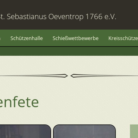
t. Sebastianus Oeventrop 1766 e.V.
n
Schützenhalle
Schießwettbewerbe
Kreisschütze
enfete