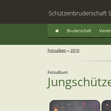
Schützenbruderschaft S
Bruderschaft
Verei
Fotoalben
»
2010
Fotoalbum
Jungschütz