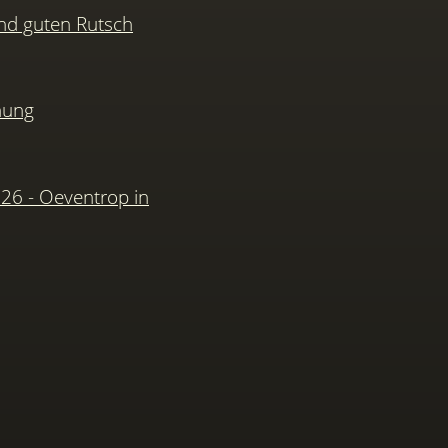
nd guten Rutsch
hung
026 - Oeventrop in