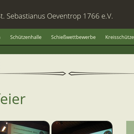
t. Sebastianus Oeventrop 1766 e.V.
n
Schützenhalle
Schießwettbewerbe
Kreisschütze
eier