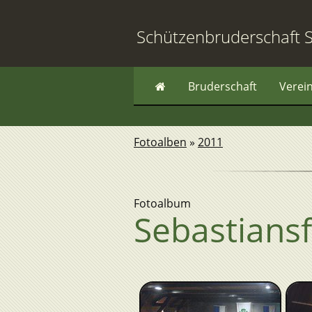
Schützenbruderschaft S
Bruderschaft
Verei
Fotoalben
»
2011
Fotoalbum
Sebastiansf