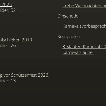
t 2025
Frohe Weihnachten u
ilder: 52
Dinschede
Karnevalsvorbesprec
Kompanien
alschießen 2019
ilder: 26
3-Staaten-Karneval 2
Karnevalslaune!
 vor Schützenfest 2026
ilder: 13