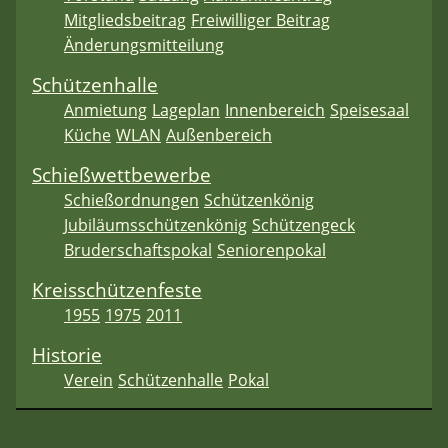
Mitgliedsbeitrag
Freiwilliger Beitrag
Änderungsmitteilung
Schützenhalle
Anmietung
Lageplan
Innenbereich
Speisesaal
Küche
WLAN
Außenbereich
Schießwettbewerbe
Schießordnungen
Schützenkönig
Jubiläumsschützenkönig
Schützengeck
Bruderschaftspokal
Seniorenpokal
Kreisschützenfeste
1955
1975
2011
Historie
Verein
Schützenhalle
Pokal