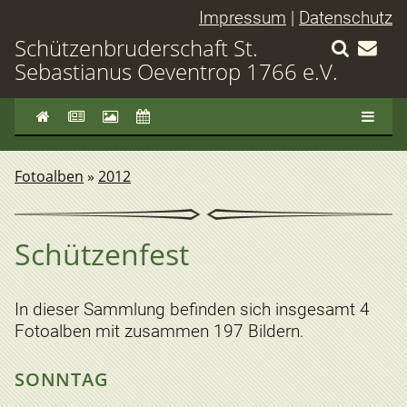
Impressum
|
Datenschutz
Schützenbruderschaft St.
Sebastianus Oeventrop 1766 e.V.
Fotoalben
»
2012
Schützenfest
In dieser Sammlung befinden sich insgesamt 4
Fotoalben mit zusammen 197 Bildern.
SONNTAG