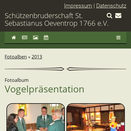
Impressum
|
Datenschutz
Schützenbruderschaft St.
Sebastianus Oeventrop 1766 e.V.
Fotoalben
»
2013
Fotoalbum
Vogelpräsentation