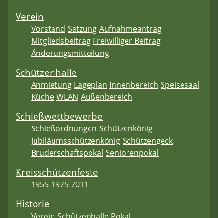
Verein
Vorstand
Satzung
Aufnahmeantrag
Mitgliedsbeitrag
Freiwilliger Beitrag
Änderungsmitteilung
Schützenhalle
Anmietung
Lageplan
Innenbereich
Speisesaal
Küche
WLAN
Außenbereich
Schießwettbewerbe
Schießordnungen
Schützenkönig
Jubiläumsschützenkönig
Schützengeck
Bruderschaftspokal
Seniorenpokal
Kreisschützenfeste
1955
1975
2011
Historie
Verein
Schützenhalle
Pokal