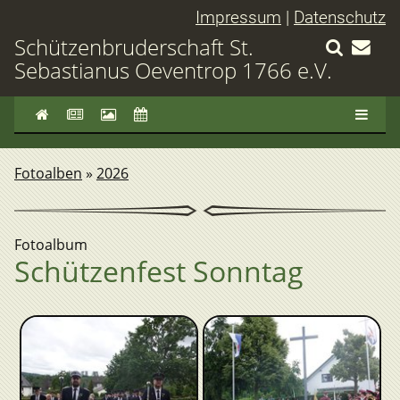
Impressum
|
Datenschutz
Schützenbruderschaft St.
Sebastianus Oeventrop 1766 e.V.
Fotoalben
»
2026
Fotoalbum
Schützenfest Sonntag