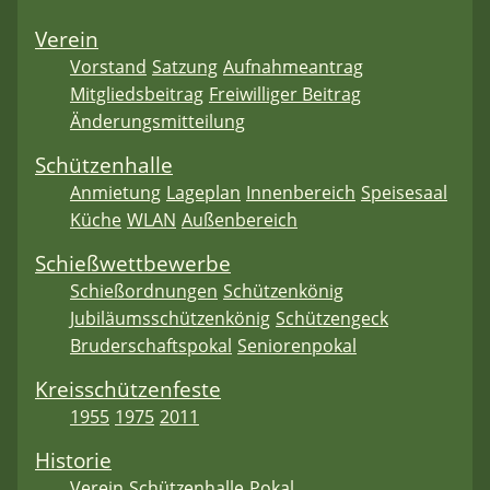
Verein
Vorstand
Satzung
Aufnahmeantrag
Mitgliedsbeitrag
Freiwilliger Beitrag
Änderungsmitteilung
Schützenhalle
Anmietung
Lageplan
Innenbereich
Speisesaal
Küche
WLAN
Außenbereich
Schießwettbewerbe
Schießordnungen
Schützenkönig
Jubiläumsschützenkönig
Schützengeck
Bruderschaftspokal
Seniorenpokal
Kreisschützenfeste
1955
1975
2011
Historie
Verein
Schützenhalle
Pokal