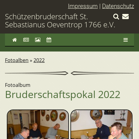
Impressum
|
Datenschutz
Schützenbruderschaft St.
Sebastianus Oeventrop 1766 e.V.
Fotoalben
»
2022
Fotoalbum
Bruderschaftspokal 2022