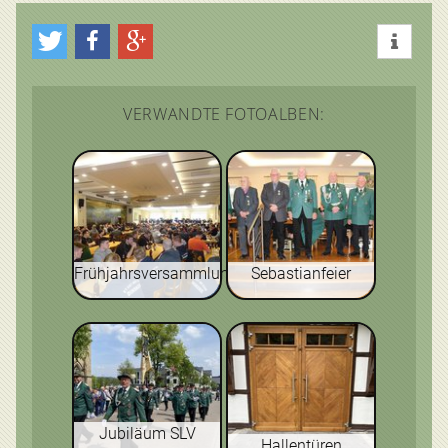
VERWANDTE FOTOALBEN:
Frühjahrsversammlung
Sebastianfeier
Jubiläum SLV
Hallentüren