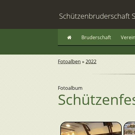
Schützenbruderschaft S
Bruderschaft
Verei
Fotoalben
»
2022
Fotoalbum
Schützenfe